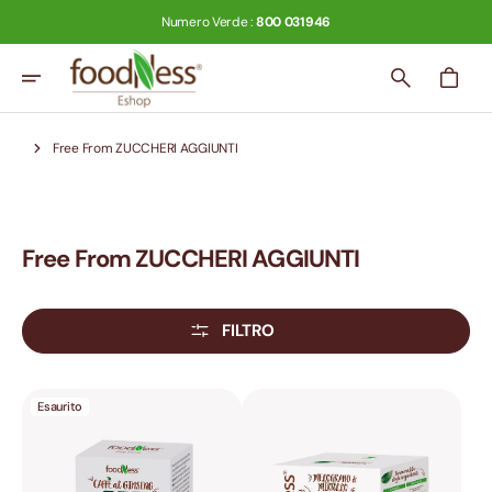
Vai
Numero Verde :
800 031946
Direttamente
Ai
Contenuti
CARRELLO
Free From ZUCCHERI AGGIUNTI
Collezione:
Free From ZUCCHERI AGGIUNTI
FILTRO
Caffé
Melograno
Esaurito
al
e
Ginseng
Mirtillo
Zero
(Amaro)