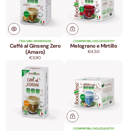
/ SOLUBILI MONODOSE
/ COMPATIBILI DOLCEGUSTO®
Caffé al Ginseng Zero
Melograno e Mirtillo
(Amaro)
€4,50
Prezzo
di
€3,90
Prezzo
listino
Caffé
Unicorn
di
al
Latte
listino
Ginseng
Classico
/ COMPATIBILI DOLCEGUSTO®