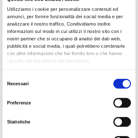
Nocciolino
€4,70
Prezzo
Utilizziamo i cookie per personalizzare contenuti ed
di
€4,20
Prezzo
listino
Macaccino
Caffé
di
annunci, per fornire funzionalità dei social media e per
Verde
listino
analizzare il nostro traffico. Condividiamo inoltre
&
Ganoderma
informazioni sul modo in cui utilizzi il nostro sito con i
nostri partner che si occupano di analisi dei dati web,
pubblicità e social media, i quali potrebbero combinarle
con altre informazioni che hai fornito loro o che hanno
raccolto dal tuo utilizzo dei loro servizi.
Selezione
/ COMPATIBILI DOLCEGUSTO®
Macaccino
Necessari
del
/ SOLUBILI MONODOSE
Caffé Verde &
€4,50
Prezzo
consenso
di
Ganoderma
listino
€5,00
Prezzo
Preferenze
Matcha
Cappuccino
di
Latte
Intenso
listino
&
Ginseng
Statistiche