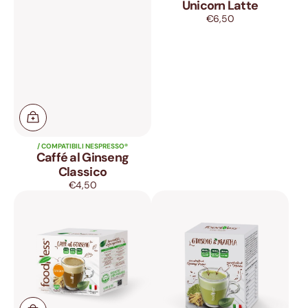
Unicorn Latte
€6,50
Prezzo
di
listino
/ COMPATIBILI NESPRESSO®
Caffé al Ginseng
Classico
€4,50
Prezzo
Caffè
Ginseng
di
al
&
listino
Ginseng
Matcha
Classico