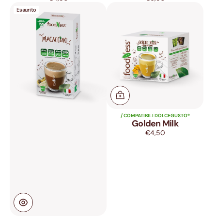
Macaccino
Golden
di
di
Esaurito
Milk
listino
listino
/ COMPATIBILI DOLCEGUSTO®
Golden Milk
€4,50
Prezzo
di
listino