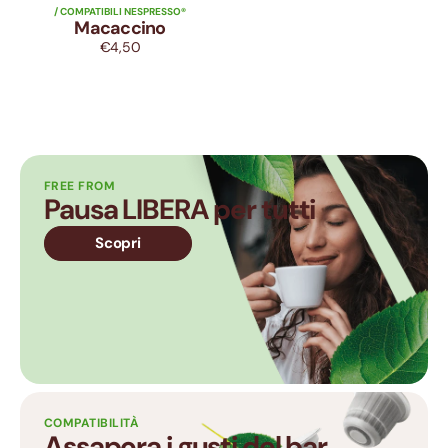
/ COMPATIBILI NESPRESSO®
Macaccino
€4,50
Prezzo
di
listino
FREE FROM
Pausa LIBERA per tutti
Scopri
COMPATIBILITÀ
Assapora i gusti del bar