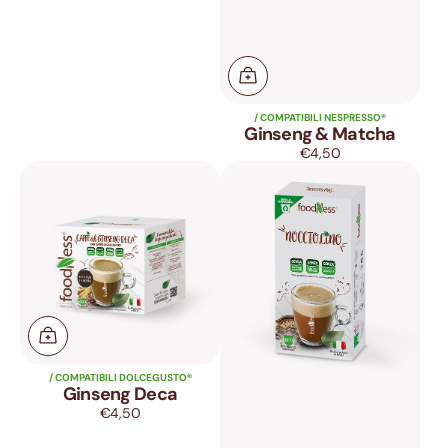
/ COMPATIBILI NESPRESSO®
Ginseng & Matcha
€4,50
Prezzo
Ginseng
Nocciolino
di
Deca
listino
/ COMPATIBILI DOLCEGUSTO®
Ginseng Deca
€4,50
Prezzo
di
listino