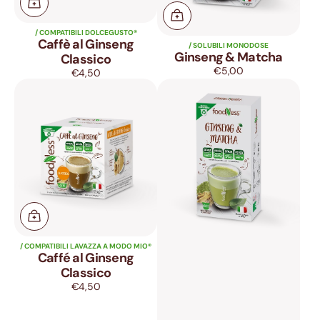
/ COMPATIBILI DOLCEGUSTO®
Caffè al Ginseng
/ SOLUBILI MONODOSE
Ginseng & Matcha
Classico
€5,00
Prezzo
€4,50
Prezzo
di
Caffé
Ginseng
di
listino
al
&
listino
Ginseng
Matcha
Classico
/ COMPATIBILI LAVAZZA A MODO MIO®
Caffé al Ginseng
Classico
€4,50
Prezzo
di
listino